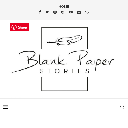
HOME
Save