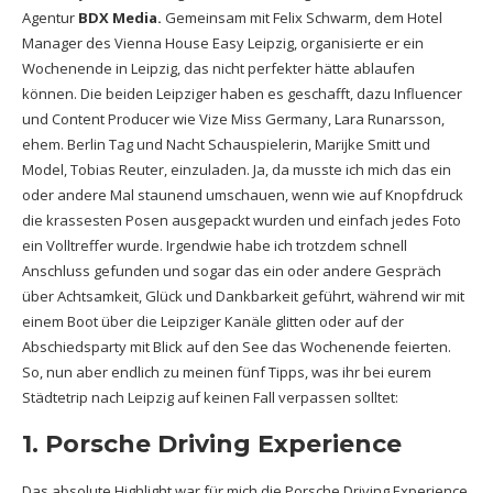
Agentur
BDX Media.
Gemeinsam mit Felix Schwarm, dem Hotel
Manager des Vienna House Easy Leipzig, organisierte er ein
Wochenende in Leipzig, das nicht perfekter hätte ablaufen
können. Die beiden Leipziger haben es geschafft, dazu Influencer
und Content Producer wie Vize Miss Germany, Lara Runarsson,
ehem. Berlin Tag und Nacht Schauspielerin, Marijke Smitt und
Model, Tobias Reuter, einzuladen. Ja, da musste ich mich das ein
oder andere Mal staunend umschauen, wenn wie auf Knopfdruck
die krassesten Posen ausgepackt wurden und einfach jedes Foto
ein Volltreffer wurde. Irgendwie habe ich trotzdem schnell
Anschluss gefunden und sogar das ein oder andere Gespräch
über Achtsamkeit, Glück und Dankbarkeit geführt, während wir mit
einem Boot über die Leipziger Kanäle glitten oder auf der
Abschiedsparty mit Blick auf den See das Wochenende feierten.
So, nun aber endlich zu meinen fünf Tipps, was ihr bei eurem
Städtetrip nach Leipzig auf keinen Fall verpassen solltet:
1. Porsche Driving Experience
Das absolute Highlight war für mich die Porsche Driving Experience.