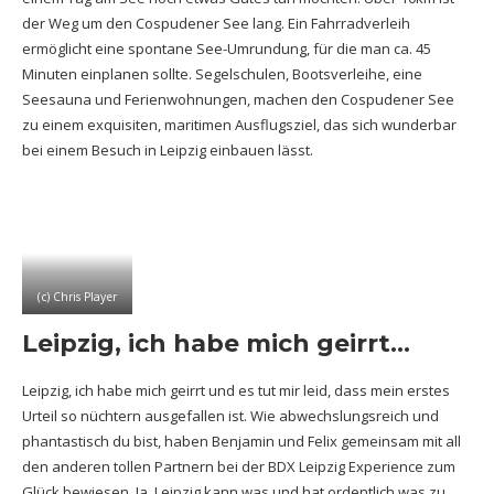
der Weg um den Cospudener See lang. Ein Fahrradverleih
ermöglicht eine spontane See-Umrundung, für die man ca. 45
Minuten einplanen sollte. Segelschulen, Bootsverleihe, eine
Seesauna und Ferienwohnungen, machen den Cospudener See
zu einem exquisiten, maritimen Ausflugsziel, das sich wunderbar
bei einem Besuch in Leipzig einbauen lässt.
(c) Chris Player
Leipzig, ich habe mich geirrt…
Leipzig, ich habe mich geirrt und es tut mir leid, dass mein erstes
Urteil so nüchtern ausgefallen ist. Wie abwechslungsreich und
phantastisch du bist, haben Benjamin und Felix gemeinsam mit all
den anderen tollen Partnern bei der BDX Leipzig Experience zum
Glück bewiesen. Ja, Leipzig kann was und hat ordentlich was zu