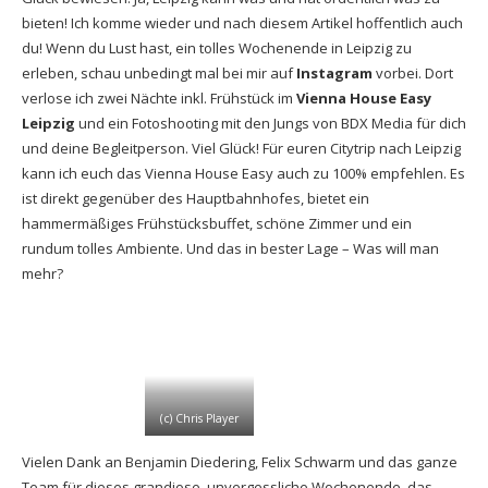
bieten! Ich komme wieder und nach diesem Artikel hoffentlich auch
du! Wenn du Lust hast, ein tolles Wochenende in Leipzig zu
erleben, schau unbedingt mal bei mir auf
Instagram
vorbei. Dort
verlose ich zwei Nächte inkl. Frühstück im
Vienna House Easy
Leipzig
und ein Fotoshooting mit den Jungs von BDX Media für dich
und deine Begleitperson. Viel Glück! Für euren Citytrip nach Leipzig
kann ich euch das Vienna House Easy auch zu 100% empfehlen. Es
ist direkt gegenüber des Hauptbahnhofes, bietet ein
hammermäßiges Frühstücksbuffet, schöne Zimmer und ein
rundum tolles Ambiente. Und das in bester Lage – Was will man
mehr?
(c) Chris Player
Vielen Dank an Benjamin Diedering, Felix Schwarm und das ganze
Team für dieses grandiose, unvergessliche Wochenende, das