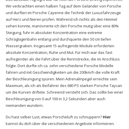
Wir verbrachten einen halben Tag auf dem Geländer von Porsche
und durften im Porsche Cayenne die Technik der Luxusfahrzeuge
auf Herz und Nieren prüfen. Während ich nichts als den Himmel
sehen konnte, manövrierte ich den Porsche mutig über eine 80%
Steigung, fuhr in absoluter Konzentration eine extreme
Schräglagenbahn entlang und durchquerte den 50 cm tiefen
Wassergraben. Insgesamt 15 aufregende Module erforderten
absolute Konzentration, Ruhe und Mut. Für mich war das fast
aufregender als die Fahrt über die Rennstrecke, die im Anschluss
folgte. Dort durfte ich ca. zehn verschiedene Porsche Modelle
fahren und mit Geschwindigkeiten um die 200km/h die volle Kraft
der Beschleunigung spüren. Mein Adrenalinpegel erreichte sein
Maximum, als ich als Beifahrer des 680 PS starken Porsche Taycan
um die Kurven driftete. Schreiend versteht sich. Das sollte bei einer
Beschleunigung von 0 auf 100 in 3,2 Sekunden aber auch
niemanden wundern.
Du hast selber Lust, etwas Porscheluft zu schnuppern?
Hier
kannst du dich über die verschiedenen Angebote informieren.