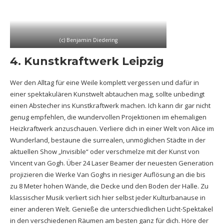
(c) Benjamin Diedering
4. Kunstkraftwerk Leipzig
Wer den Alltag für eine Weile komplett vergessen und dafür in
einer spektakulären Kunstwelt abtauchen mag, sollte unbedingt
einen Abstecher ins Kunstkraftwerk machen. Ich kann dir gar nicht
genug empfehlen, die wundervollen Projektionen im ehemaligen
Heizkraftwerk anzuschauen. Verliere dich in einer Welt von Alice im
Wunderland, bestaune die surrealen, unmöglichen Städte in der
aktuellen Show „Invisible“ oder verschmelze mit der Kunst von
Vincent van Gogh. Über 24 Laser Beamer der neuesten Generation
projizieren die Werke Van Goghs in riesiger Auflösung an die bis
zu 8 Meter hohen Wände, die Decke und den Boden der Halle. Zu
klassischer Musik verliert sich hier selbst jeder Kulturbanause in
einer anderen Welt. Genieße die unterschiedlichen Licht-Spektakel
in den verschiedenen Räumen am besten ganz für dich. Höre der