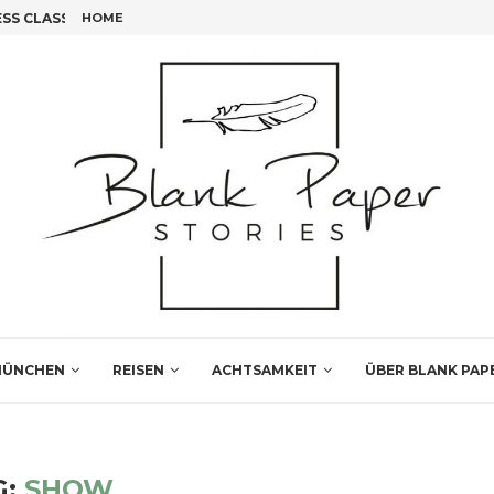
S CLASS FLIEGEN!
HOME
FÜNF INSIDER TIPPS FÜR DEINEN LEIPZIG BESUCH
ÜNCHEN
REISEN
ACHTSAMKEIT
ÜBER BLANK PAP
G:
SHOW