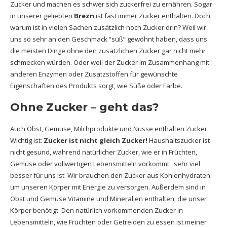
Zucker und machen es schwer sich zuckerfrei zu ernähren. Sogar
in unserer geliebten
Brezn
ist fast immer Zucker enthalten. Doch
warum ist in vielen Sachen zusätzlich noch Zucker drin? Weil wir
uns so sehr an den Geschmack “süß” gewöhnt haben, dass uns
die meisten Dinge ohne den zusätzlichen Zucker gar nicht mehr
schmecken würden. Oder weil der Zucker im Zusammenhang mit
anderen Enzymen oder Zusatzstoffen für gewünschte
Eigenschaften des Produkts sorgt, wie Süße oder Farbe.
Ohne Zucker – geht das?
Auch Obst, Gemüse, Milchprodukte und Nüsse enthalten Zucker.
Wichtig ist:
Zucker ist nicht gleich Zucker!
Haushaltszucker ist
nicht gesund, während natürlicher Zucker, wie er in Früchten,
Gemüse oder vollwertigen Lebensmitteln vorkommt, sehr viel
besser für uns ist. Wir brauchen den Zucker aus Kohlenhydraten
um unseren Körper mit Energie zu versorgen. Außerdem sind in
Obst und Gemüse Vitamine und Mineralien enthalten, die unser
Körper benötigt. Den natürlich vorkommenden Zucker in
Lebensmitteln, wie Früchten oder Getreiden zu essen ist meiner