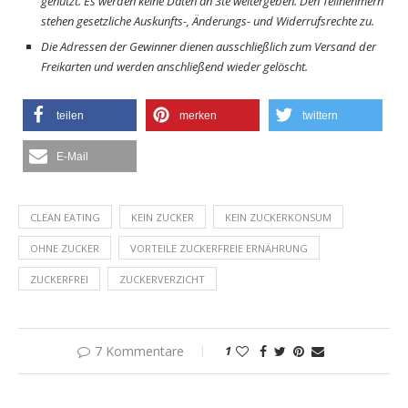
genutzt. Es werden keine Daten an 3te weitergeben. Den Teilnehmern
stehen gesetzliche Auskunfts-, Änderungs- und Widerrufsrechte zu.
Die Adressen der Gewinner dienen ausschließlich zum Versand der
Freikarten und werden anschließend wieder gelöscht.
teilen
merken
twittern
E-Mail
CLEAN EATING
KEIN ZUCKER
KEIN ZUCKERKONSUM
OHNE ZUCKER
VORTEILE ZUCKERFREIE ERNÄHRUNG
ZUCKERFREI
ZUCKERVERZICHT
7 Kommentare
1