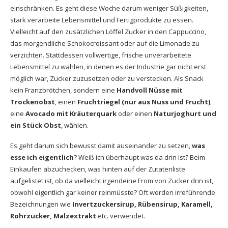
einschränken. Es geht diese Woche darum weniger Süßigkeiten,
stark verarbeite Lebensmittel und Fertigprodukte zu essen.
Vielleicht auf den zusätzlichen Löffel Zucker in den Cappuccino,
das morgendliche Schokocroissant oder auf die Limonade zu
verzichten. Stattdessen vollwertige, frische unverarbeitete
Lebensmittel zu wählen, in denen es der Industrie gar nicht erst
möglich war, Zucker zuzusetzen oder zu verstecken. Als Snack
kein Franzbrötchen, sondern eine
Handvoll Nüsse mit
Trockenobst
, einen
Fruchtriegel (nur aus Nuss und Frucht)
,
eine
Avocado mit Kräuterquark
oder einen
Naturjoghurt und
ein Stück Obst
, wählen.
Es geht darum sich bewusst damit auseinander zu setzen,
was
esse ich eigentlich
? Weiß ich überhaupt was da drin ist? Beim
Einkaufen abzuchecken, was hinten auf der Zutatenliste
aufgelistet ist, ob da vielleicht irgendeine From von Zucker drin ist,
obwohl eigentlich gar keiner reinmüsste? Oft werden irreführende
Bezeichnungen wie
Invertzuckersirup, Rübensirup, Karamell,
Rohrzucker, Malzextrakt
etc. verwendet.