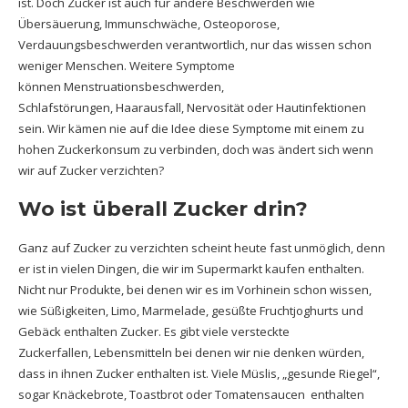
ist. Doch Zucker ist auch für andere Beschwerden wie
Übersäuerung, Immunschwäche, Osteoporose,
Verdauungsbeschwerden verantwortlich, nur das wissen schon
weniger Menschen. Weitere Symptome
können Menstruationsbeschwerden,
Schlafstörungen, Haarausfall, Nervosität oder Hautinfektionen
sein. Wir kämen nie auf die Idee diese Symptome mit einem zu
hohen Zuckerkonsum zu verbinden, doch was ändert sich wenn
wir auf Zucker verzichten?
Wo ist überall Zucker drin?
Ganz auf Zucker zu verzichten scheint heute fast unmöglich, denn
er ist in vielen Dingen, die wir im Supermarkt kaufen enthalten.
Nicht nur Produkte, bei denen wir es im Vorhinein schon wissen,
wie Süßigkeiten, Limo, Marmelade, gesüßte Fruchtjoghurts und
Gebäck enthalten Zucker. Es gibt viele versteckte
Zuckerfallen, Lebensmitteln bei denen wir nie denken würden,
dass in ihnen Zucker enthalten ist. Viele Müslis, „gesunde Riegel“,
sogar Knäckebrote, Toastbrot oder Tomatensaucen enthalten