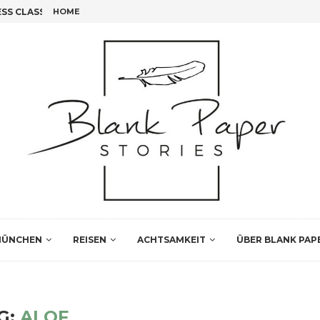
S CLASS FLIEGEN!
HOME
FÜNF INSIDER TIPPS FÜR DEINEN LEIPZIG BESUCH
ÜNCHEN
REISEN
ACHTSAMKEIT
ÜBER BLANK PAP
G:
ALOF