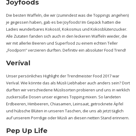
Joyfoods
Die besten Waffeln, die wir (zumindest was die Toppings angehen)
je gegessen haben, gab es bei Joyfoods! Im Gepäck hatten die
Ladies wunderbares Kokosöl, Kokosmus und Kokosblütenzucker.
Alle Zutaten fanden sich auch in den leckeren Waffeln wieder, die
wir mit allerlei Beeren und Superfood zu einem echten Teller
„Foodporn“ verzieren durften. Definitiv ein absoluter Food Trend!
Veríval
Unser persönliches Highlight der Trendmeister Food 2017 war
Veríval. Wie könnte das als Müsli Liebhaber auch anders sein? Dort
durften wir verschiedene Müslisorten probieren und uns in wirklich
zuckersüße Dosen unser eigenes Topping mixen. So landeten
Erdbeeren, Himbeeren, Chiasamen, Leinsaat, getrocknete Äpfel
und hübsche Blüten in unseren Taschen, die uns ab jetzt täglich
auf unserem Porrdige oder Müsli an diesen netten Stand erinnern.
Pep Up Life