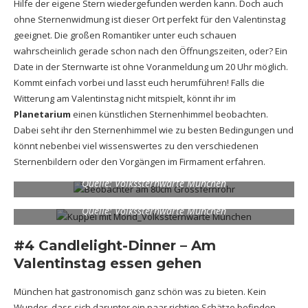
Hilfe der eigene Stern wiedergefunden werden kann. Doch auch
ohne Sternenwidmung ist dieser Ort perfekt für den Valentinstag
geeignet. Die großen Romantiker unter euch schauen
wahrscheinlich gerade schon nach den Öffnungszeiten, oder? Ein
Date in der Sternwarte ist ohne Voranmeldung um 20 Uhr möglich.
Kommt einfach vorbei und lasst euch herumführen! Falls die
Witterung am Valentinstag nicht mitspielt, könnt ihr im
Planetarium
einen künstlichen Sternenhimmel beobachten.
Dabei seht ihr den Sternenhimmel wie zu besten Bedingungen und
könnt nebenbei viel wissenswertes zu den verschiedenen
Sternenbildern oder den Vorgängen im Firmament erfahren.
Quelle: Volkssternwarte München
Quelle: Volkssternwarte München
#4 Candlelight-Dinner – Am
Valentinstag essen gehen
München hat gastronomisch ganz schön was zu bieten. Kein
Wunder, dass sich darunter ein paar richtige Schätze befinden.