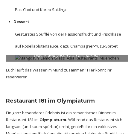
Pak-Choi und Korea Saitlinge
Dessert
Gestürztes Soufflé von der Passionsfrucht und Frischkäse
auf Rosellablütensauce, dazu Champagner-Yuzu-Sorbet
Quelle: Mangostin Asia Restaurants
Euch läuft das Wasser im Mund zusammen?
Hier
könnt ihr
reservieren.
Restaurant 181 im Olympiaturm
Ein ganz besonderes Erlebnis ist ein romantisches Dinner im
Restaurant 181 im
Olympiaturm.
Während das Restaurant sich
langsam (und kaum spürbar) dreht, genießt ihr ein exklusives
Menü mit bestem Blick über die glitzernden Lichter der Stadt! Lasst