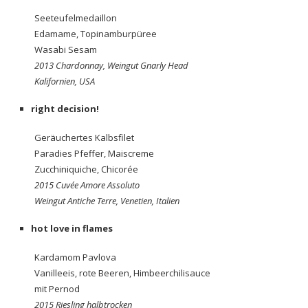
Seeteufelmedaillon
Edamame, Topinamburpüree
Wasabi Sesam
2013 Chardonnay, Weingut Gnarly Head
Kalifornien, USA
right decision!
Geräuchertes Kalbsfilet
Paradies Pfeffer, Maiscreme
Zucchiniquiche, Chicorée
2015 Cuvée Amore Assoluto
Weingut Antiche Terre, Venetien, Italien
hot love in flames
Kardamom Pavlova
Vanilleeis, rote Beeren, Himbeerchilisauce
mit Pernod
2015 Riesling halbtrocken