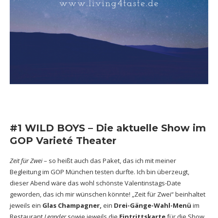
#1 WILD BOYS – Die aktuelle Show im
GOP Varieté Theater
Zeit für Zwei
– so heißt auch das Paket, das ich mit meiner
Begleitung im GOP München testen durfte. Ich bin überzeugt,
dieser Abend wäre das wohl schönste Valentinstags-Date
geworden, das ich mir wünschen könnte! „Zeit für Zwei“ beinhaltet
jeweils ein
Glas Champagner,
ein
Drei-Gänge-Wahl-Menü
im
Restaurant
Leander
sowie jeweils die
Eintrittskarte
für die Show