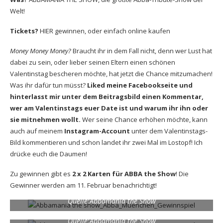
Welt!
Tickets?
HIER gewinnen, oder einfach
online kaufen
Money Money Money?
Braucht ihr in dem Fall nicht, denn wer Lust hat
dabei zu sein, oder lieber seinen Eltern einen schönen
Valentinstag bescheren möchte, hat jetzt die Chance mitzumachen!
Was ihr dafür tun müsst?
Liked meine
Facebookseite
und
hinterlasst mir unter dem Beitragsbild einen Kommentar,
wer am Valentinstags euer Date ist und warum ihr ihn oder
sie mitnehmen wollt.
Wer seine Chance erhöhen möchte, kann
auch auf meinem
Instagram-Account
unter dem Valentinstags-
Bild kommentieren und schon landet ihr zwei Mal im Lostopf! Ich
drücke euch die Daumen!
Zu gewinnen gibt es
2 x 2 Karten für ABBA the Show
! Die
Gewinner werden am 11. Februar benachrichtigt!
Quelle:Abbamania the Show
Quelle:Abbamania the Show