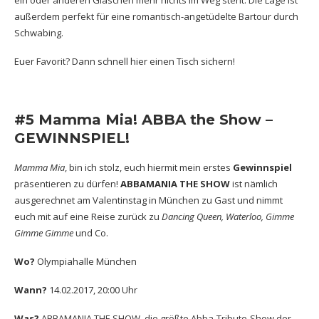
außerdem perfekt für eine romantisch-angetüdelte Bartour durch
Schwabing.
Euer Favorit? Dann schnell
hier
einen Tisch sichern!
#5 Mamma Mia! ABBA the Show –
GEWINNSPIEL!
Mamma Mia
, bin ich stolz, euch hiermit mein erstes
Gewinnspiel
präsentieren zu dürfen!
ABBAMANIA THE SHOW
ist nämlich
ausgerechnet am Valentinstag in München zu Gast und nimmt
euch mit auf eine Reise zurück zu
Dancing Queen, Waterloo, Gimme
Gimme Gimme
und Co.
Wo?
Olympiahalle München
Wann?
14.02.2017, 20:00 Uhr
Was?
ABBAMANIA THE SHOW, die größte Abba-Tribute-Show der