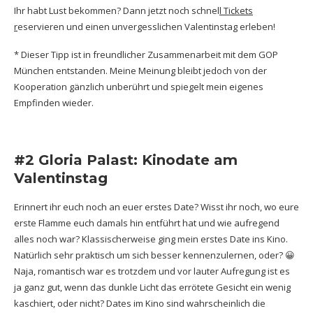
Ihr habt Lust bekommen? Dann jetzt noch schnel
l
Tickets
r
eservieren und einen unvergesslichen Valentinstag erleben!
* Dieser Tipp ist in freundlicher Zusammenarbeit mit dem GOP
München entstanden. Meine Meinung bleibt jedoch von der
Kooperation gänzlich unberührt und spiegelt mein eigenes
Empfinden wieder.
#2 Gloria Palast: Kinodate am
Valentinstag
Erinnert ihr euch noch an euer erstes Date? Wisst ihr noch, wo eure
erste Flamme euch damals hin entführt hat und wie aufregend
alles noch war? Klassischerweise ging mein erstes Date ins Kino.
Natürlich sehr praktisch um sich besser kennenzulernen, oder? 😀
Naja, romantisch war es trotzdem und vor lauter Aufregung ist es
ja ganz gut, wenn das dunkle Licht das errötete Gesicht ein wenig
kaschiert, oder nicht? Dates im Kino sind wahrscheinlich die