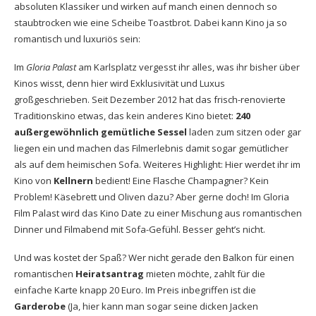
absoluten Klassiker und wirken auf manch einen dennoch so
staubtrocken wie eine Scheibe Toastbrot. Dabei kann Kino ja so
romantisch und luxuriös sein:
Im
Gloria Palast
am Karlsplatz vergesst ihr alles, was ihr bisher über
Kinos wisst, denn hier wird Exklusivität und Luxus
großgeschrieben. Seit Dezember 2012 hat das frisch-renovierte
Traditionskino etwas, das kein anderes Kino bietet:
240
außergewöhnlich gemütliche Sessel
laden zum sitzen oder gar
liegen ein und machen das Filmerlebnis damit sogar gemütlicher
als auf dem heimischen Sofa. Weiteres Highlight: Hier werdet ihr im
Kino von
Kellnern
bedient! Eine Flasche Champagner? Kein
Problem! Käsebrett und Oliven dazu? Aber gerne doch! Im Gloria
Film Palast wird das Kino Date zu einer Mischung aus romantischen
Dinner und Filmabend mit Sofa-Gefühl. Besser geht’s nicht.
Und was kostet der Spaß? Wer nicht gerade den Balkon für einen
romantischen
Heiratsantrag
mieten möchte, zahlt für die
einfache Karte knapp 20 Euro. Im Preis inbegriffen ist die
Garderobe
(Ja, hier kann man sogar seine dicken Jacken