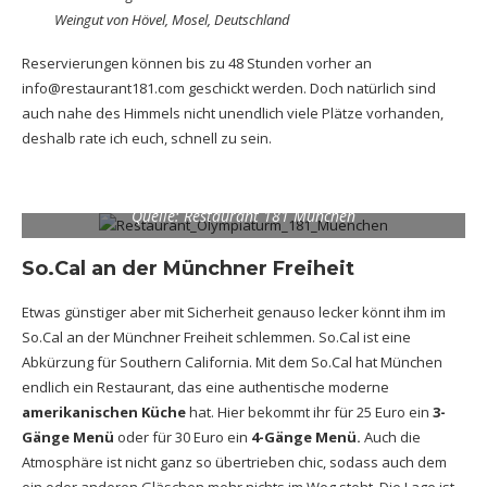
Weingut von Hövel, Mosel, Deutschland
Reservierungen können bis zu 48 Stunden vorher an
info@restaurant181.com
geschickt werden. Doch natürlich sind
auch nahe des Himmels nicht unendlich viele Plätze vorhanden,
deshalb rate ich euch, schnell zu sein.
Quelle: Restaurant 181 München
So.Cal an der Münchner Freiheit
Etwas günstiger aber mit Sicherheit genauso lecker könnt ihm im
So.Cal an der Münchner Freiheit schlemmen. So.Cal ist eine
Abkürzung für Southern California. Mit dem So.Cal hat München
endlich ein Restaurant, das eine authentische moderne
amerikanischen Küche
hat. Hier bekommt ihr für 25 Euro ein
3-
Gänge Menü
oder für 30 Euro ein
4-Gänge Menü.
Auch die
Atmosphäre ist nicht ganz so übertrieben chic, sodass auch dem
ein oder anderen Gläschen mehr nichts im Weg steht. Die Lage ist