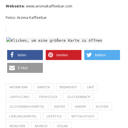
Webseite:
www.aromakaffeebar.com
Fotos: Aroma Kaffeebar
teilen
merken
twittern
E-Mail
AROMA BAR
BARISTA
BREAKFAST
CAFÉ
CAPPUCCINO
FRÜHSTÜCK
GLOCKENBACH
GLOCKENBACHVIERTEL
KAFFEE
KINDER
KUCHEN
LIEBLINGSVIERTEL
LIFESTYLE
MITTAGSTISCH
MÜNCHEN
MUNICH
VEGAN