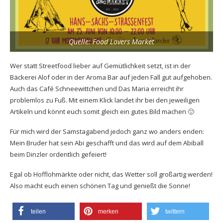
Quelle: Food Lovers Market
Wer statt Streetfood lieber auf Gemütlichkeit setzt, ist in der
Bäckerei Alof
oder in der
Aroma Bar
auf jeden Fall gut aufgehoben.
Auch das
Café Schneewittchen
und
Das Maria
erreicht ihr
problemlos zu Fuß. Mit einem Klick landet ihr bei den jeweiligen
Artikeln und könnt euch somit gleich ein gutes Bild machen 🙂
Für mich wird der Samstagabend jedoch ganz wo anders enden:
Mein Bruder hat sein Abi geschafft und das wird auf dem Abiball
beim
Dinzler
ordentlich gefeiert!
Egal ob Hofflohmärkte oder nicht, das Wetter soll großartig werden!
Also macht euch einen schönen Tag und genießt die Sonne!
teilen
merken
twittern