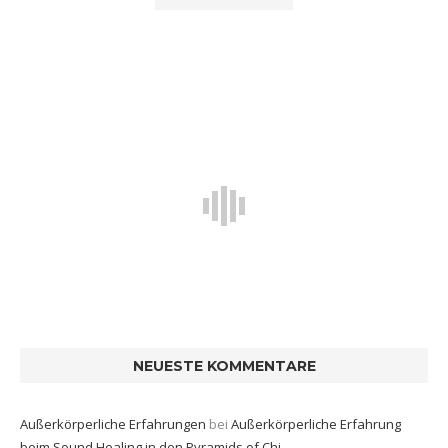
NEUESTE KOMMENTARE
Außerkörperliche Erfahrungen
bei
Außerkörperliche Erfahrung
beim Sound Healing in den Pyramids of Chi