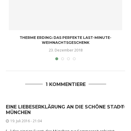
THERME ERDING: DAS PERFEKTE LAST-MINUTE-
WEIHNACHTSGESCHENK
23. Dezember 2018
1 KOMMENTIERE
EINE LIEBESERKLÄRUNG AN DIE SCHÖNE STADT
REPLY
MÜNCHEN
19. Juli 2016 - 21:04
[…] das einzige Event, das München zur Sommerzeit anbietet.