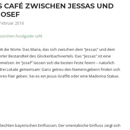
S CAFÉ ZWISCHEN JESSAS UND
JOSEF
 Februar 2016
att die Worte. Das Maria, das sich zwischen dem “Jessas” und dem
ierter Bestandteil des Glockenbachviertels. Das “Jessas” ist eine
melzen. Im “Josef” lassen sich die besten Feste feiern – natürlich
e drei Lokale gemeinsam: Ganz getreu den Namensgebern finden sich
res Flair geben. Sei es ein Jesus-Graffiti oder eine Madonna Statue.
eichten bayerischen Einflüssen. Der orientalische Einfluss zeigt sich