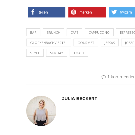
teilen
merken
twittern
BAR
BRUNCH
CAFÉ
CAPPUCCINO
ESPRESS
GLOCKENBACHVIERTEL
GOURMET
JESSAS
JOSEF
STYLE
SUNDAY
TOAST
1 kommentier
JULIA BECKERT