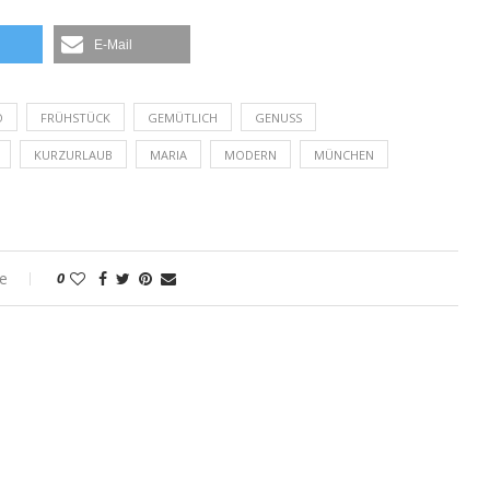
E-Mail
O
FRÜHSTÜCK
GEMÜTLICH
GENUSS
KURZURLAUB
MARIA
MODERN
MÜNCHEN
e
0