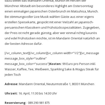
dazu bietet das Mandarin Oriental, Munich im Herzen der
Münchner Altstadt ein besonderes Highlight am Ostersonntag:
einen einmaligen japanischen Osterbrunch im Matsuhisa, Munich.
Bei stimmungsvoller Live Musik wählen Gäste aus einer eigens
erstellen Speisekarte, gespickt mit einer Vielzahl an japanisch-
peruanischen Klassikern und
Frühstücksspezialitäten. Zugegeben,
der Preis ist nicht gerade günstig, aber wer einmal richtig luxuriös
und edel Frühstücken möchte, ist im Mandarin Oriental natürlich an
der besten Adresse dafür.
[/vc_column_text][/vc_column][vc_column width=”1/2″][vc_message
message_box_style=”outline”
message_box_color=”success”]
Kosten:
99 Euro pro Person inkl.
Wasser, Kaffee, Tee, Weißwein, Sparkling Sake & Wagyu Steak für
jeden Tisch
Adresse:
Mandarin Oriental, Neuturmstraße 1, 80331 München
Uhrzeit:
16. April, 11:30 bis 14:30 Uhr
Reservierung:
089 290 981 875