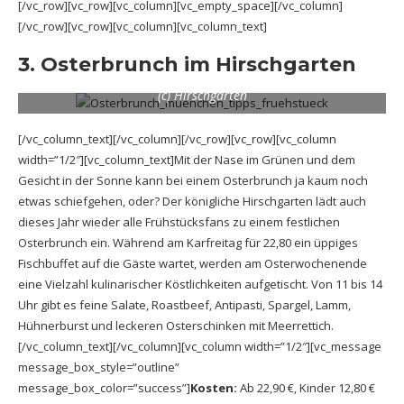
[/vc_row][vc_row][vc_column][vc_empty_space][/vc_column]
[/vc_row][vc_row][vc_column][vc_column_text]
3. Osterbrunch im Hirschgarten
(c) Hirschgarten
[/vc_column_text][/vc_column][/vc_row][vc_row][vc_column
width=”1/2″][vc_column_text]Mit der Nase im Grünen und dem
Gesicht in der Sonne kann bei einem Osterbrunch ja kaum noch
etwas schiefgehen, oder? Der königliche Hirschgarten lädt auch
dieses Jahr wieder alle Frühstücksfans zu einem festlichen
Osterbrunch ein. Während am Karfreitag für 22,80 ein üppiges
Fischbuffet auf die Gäste wartet, werden am Osterwochenende
eine Vielzahl kulinarischer Köstlichkeiten aufgetischt. Von 11 bis 14
Uhr gibt es feine Salate, Roastbeef, Antipasti, Spargel, Lamm,
Hühnerburst und leckeren Osterschinken mit Meerrettich.
[/vc_column_text][/vc_column][vc_column width=”1/2″][vc_message
message_box_style=”outline”
message_box_color=”success”]
Kosten:
Ab 22,90 €, Kinder 12,80 €