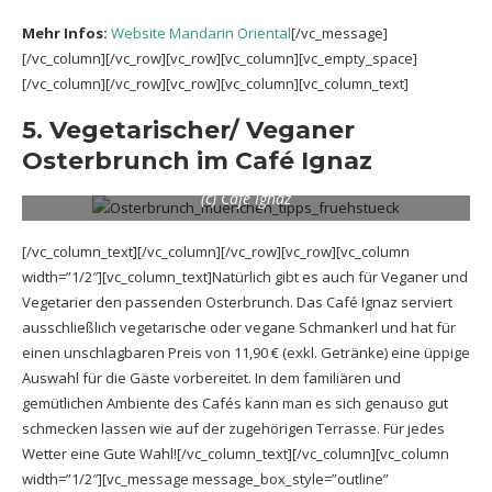
Mehr Infos:
Website Mandarin Oriental
[/vc_message]
[/vc_column][/vc_row][vc_row][vc_column][vc_empty_space]
[/vc_column][/vc_row][vc_row][vc_column][vc_column_text]
5. Vegetarischer/ Veganer
Osterbrunch im Café Ignaz
(c) Café Ignaz
[/vc_column_text][/vc_column][/vc_row][vc_row][vc_column
width=”1/2″][vc_column_text]Natürlich gibt es auch für Veganer und
Vegetarier den passenden Osterbrunch. Das Café Ignaz serviert
ausschließlich vegetarische oder vegane Schmankerl und hat für
einen unschlagbaren Preis von 11,90 € (exkl. Getränke) eine üppige
Auswahl für die Gäste vorbereitet. In dem familiären und
gemütlichen Ambiente des Cafés kann man es sich genauso gut
schmecken lassen wie auf der zugehörigen Terrasse. Für jedes
Wetter eine Gute Wahl![/vc_column_text][/vc_column][vc_column
width=”1/2″][vc_message message_box_style=”outline”