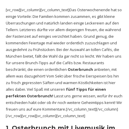
[vc_row][vc_column][vc_column_text]Das Osterwochenende hat so
einige Vorteile: Die Familien kommen zusammen, es gibt kleine
Überraschungen und natürlich landen einige Leckereien auf den
Tellern. Letzteres dürfte vor allem diejenigen freuen, die während
der Fastenzeit auf einiges verzichtet haben. Grund genug, die
kommenden Feiertage mal wieder ordentlich zuzuschlagen und
ausgedehnt zu Frühstücken. Bei der Auswahl an tollen Cafés, die
München bietet, fällt die Wahl da gar nicht so leicht. Wir haben uns
für unsere Brunch-Tipps auf die Cafés bzw. Restaurants
beschränkt, die einen ordentlichen
Osterbrunch
anbieten, mit
allem was dazugehört! Vom Sekt über frische Eierspeisen bis hin
zu frisch gepressten Säften und warmen Köstlichkeiten ist hier
alles dabei. Viel Spaß mit unseren
fünf Tipps für einen
perfekten Osterbrunch!
Lasst uns gerne wissen, wofür ihr euch
entschieden habt oder ob ihr noch weitere Geheimtipps kennt! Wir
freuen uns auf eure Kommentare.[/vc_column_text][/vc_column]
[/vc_row][vc_row][vc_column][vc_column_text]
1. Osterbrunch mit Livemusik im