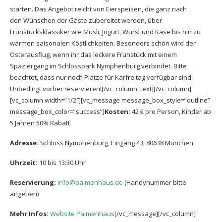
starten. Das Angebot reicht von Eierspeisen, die ganz nach
den Wünschen der Gäste zubereitet werden, über
Frühstücksklassiker wie Müsli, Jogurt, Wurst und Käse bis hin zu
warmen saisonalen Köstlichkeiten. Besonders schön wird der
Osterausflug, wenn ihr das leckere Frühstück mit einem
Spaziergang im Schlosspark Nymphenburg verbindet. Bitte
beachtet, dass nur noch Plätze für Karfreitag verfügbar sind.
Unbedingt vorher reservieren![/vc_column_text][/vc_column]
[vc_column width=”1/2″][vc_message message_box_style=”outline”
message_box_color=”success”]
Kosten:
42 € pro Person, Kinder ab
5 Jahren 50% Rabatt
Adresse:
Schloss Nymphenburg, Eingang 43, 80638 München
Uhrzeit:
10 bis 13:30 Uhr
Reservierung:
info@palmenhaus.de
(Handynummer bitte
angeben)
Mehr Infos:
W
ebsite Palmenhaus
[/vc_message][/vc_column]