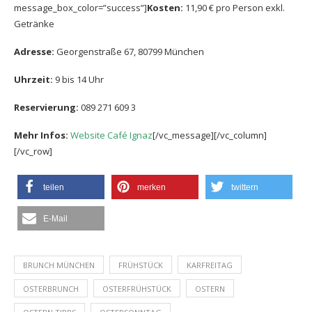
message_box_color=”success”]
Kosten:
11,90 € pro Person exkl.
Getränke
Adresse:
Georgenstraße 67, 80799 München
Uhrzeit:
9 bis 14 Uhr
Reservierung:
089 271 609 3
Mehr Infos:
Website Café Ignaz
[/vc_message][/vc_column]
[/vc_row]
teilen
merken
twittern
E-Mail
BRUNCH MÜNCHEN
FRÜHSTÜCK
KARFREITAG
OSTERBRUNCH
OSTERFRÜHSTÜCK
OSTERN