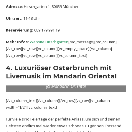
Adresse:
Hirschgarten 1, 80639 München
Uhrzeit:
11-18 Uhr
Reservierung:
089 179 991 19
Mehr Infos:
Website Hirschgarten
[/vc_message][/vc_column]
[/vc_row][vc_row][vc_column][vc_empty_space][/vc_column]
[/vc_row][vc_row][vc_column][vc_column_text]
4. Luxuriöser Osterbrunch mit
Livemusik im Mandarin Oriental
(c) Mandarin Oriental
[/vc_column_text][/vc_column][/vc_row][vc_row][vc_column
width=”1/2″][vc_column_text]
Für viele sind Feiertage der perfekte Anlass, um sich und seinen
Liebsten endlich mal wieder etwas schönes zu gönnen. Passend