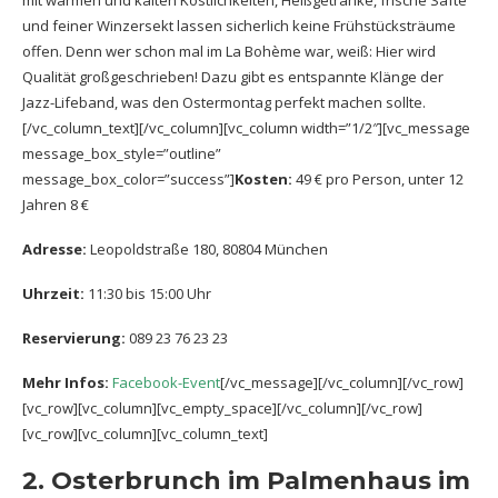
mit warmen und kalten Köstlichkeiten, Heißgetränke, frische Säfte
und feiner Winzersekt lassen sicherlich keine Frühstücksträume
offen. Denn wer schon mal im La Bohème war, weiß: Hier wird
Qualität großgeschrieben! Dazu gibt es entspannte Klänge der
Jazz-Lifeband, was den Ostermontag perfekt machen sollte.
[/vc_column_text][/vc_column][vc_column width=”1/2″][vc_message
message_box_style=”outline”
message_box_color=”success”]
Kosten:
49 € pro Person, unter 12
Jahren 8 €
Adresse:
Leopoldstraße 180, 80804 München
Uhrzeit:
11:30 bis 15:00 Uhr
Reservierung:
089 23 76 23 23
Mehr Infos:
Facebook-Event
[/vc_message][/vc_column][/vc_row]
[vc_row][vc_column][vc_empty_space][/vc_column][/vc_row]
[vc_row][vc_column][vc_column_text]
2. Osterbrunch im Palmenhaus im