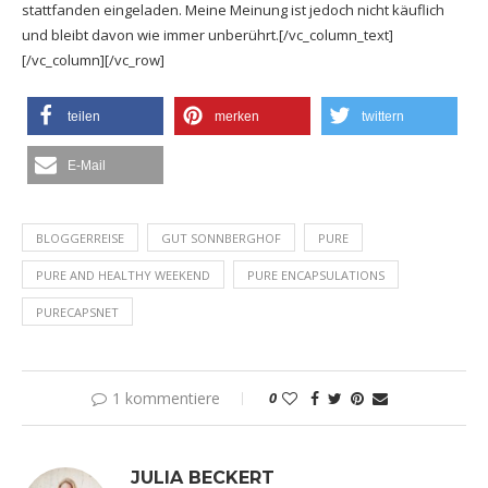
stattfanden eingeladen. Meine Meinung ist jedoch nicht käuflich
und bleibt davon wie immer unberührt.[/vc_column_text]
[/vc_column][/vc_row]
teilen
merken
twittern
E-Mail
BLOGGERREISE
GUT SONNBERGHOF
PURE
PURE AND HEALTHY WEEKEND
PURE ENCAPSULATIONS
PURECAPSNET
1 kommentiere
0
JULIA BECKERT