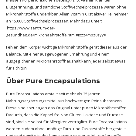
Blutgerinnung
), und sämtliche Stoffwechselprozesse wären ohne
Mikronährstoffe undenkbar.
Allein Vitamin C
ist aktiver Teilnehmer
an 15.000 Stoffwechselprozessen. Mehr dazu unter:
https://www.zentrum-der-
gesundheit.de/mikronaehrstoffe.html#ixzz4mpz8syyX
Fehlen dem Körper wichtige Mikronährstoffe gerät dieser aus der
Balance. Mit einer ausgewogenen Ernährung und einem
ausgeglichenen Mikronährstoffhaushalt kann jeder selbst etwas
für sich tun.
Über Pure Encapsulations
Pure Encapsulations erstellt seit mehr als 25 Jahren
Nahrungsergänzungsmittel aus hochwertigen Reinsubstanzen.
Diese sind sozusagen das Original unter puren Mikronährstoffen.
Dadurch, dass die Kapsel frei von Gluten, Laktose und Fructose
sind, sind sie selbst für Allergiker verträglich. Pure Encapsulations
werden zudem ohne unnötige Farb- und Zusatzstoffe hergestellt
und sind damit wie der Name schon sagt pure Mikronährstoffe.