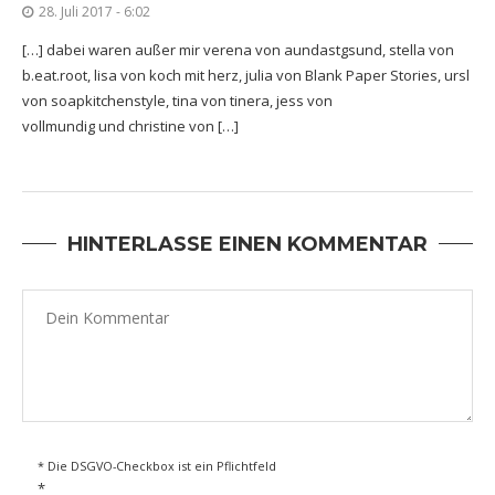
28. Juli 2017 - 6:02
[…] dabei waren außer mir verena von aundastgsund, stella von
b.eat.root, lisa von koch mit herz, julia von Blank Paper Stories, ursl
von soapkitchenstyle, tina von tinera, jess von
vollmundig und christine von […]
HINTERLASSE EINEN KOMMENTAR
* Die DSGVO-Checkbox ist ein Pflichtfeld
*