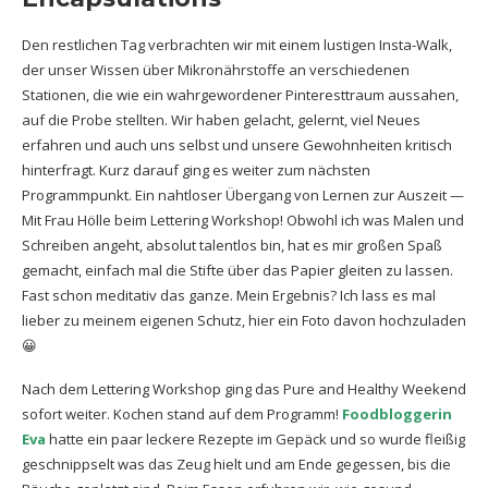
Den restlichen Tag verbrachten wir mit einem lustigen Insta-Walk,
der unser Wissen über Mikronährstoffe an verschiedenen
Stationen, die wie ein wahrgewordener Pinteresttraum aussahen,
auf die Probe stellten. Wir haben gelacht, gelernt, viel Neues
erfahren und auch uns selbst und unsere Gewohnheiten kritisch
hinterfragt. Kurz darauf ging es weiter zum nächsten
Programmpunkt. Ein nahtloser Übergang von Lernen zur Auszeit —
Mit Frau Hölle beim Lettering Workshop! Obwohl ich was Malen und
Schreiben angeht, absolut talentlos bin, hat es mir großen Spaß
gemacht, einfach mal die Stifte über das Papier gleiten zu lassen.
Fast schon meditativ das ganze. Mein Ergebnis? Ich lass es mal
lieber zu meinem eigenen Schutz, hier ein Foto davon hochzuladen
😀
Nach dem Lettering Workshop ging das Pure and Healthy Weekend
sofort weiter. Kochen stand auf dem Programm!
Foodbloggerin
Eva
hatte ein paar leckere Rezepte im Gepäck und so wurde fleißig
geschnippselt was das Zeug hielt und am Ende gegessen, bis die