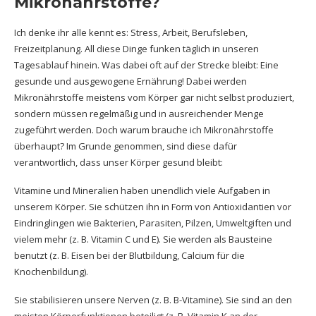
Mikronährstoffe?
Ich denke ihr alle kennt es: Stress, Arbeit, Berufsleben,
Freizeitplanung. All diese Dinge funken täglich in unseren
Tagesablauf hinein. Was dabei oft auf der Strecke bleibt: Eine
gesunde und ausgewogene Ernährung! Dabei werden
Mikronährstoffe meistens vom Körper gar nicht selbst produziert,
sondern müssen regelmäßig und in ausreichender Menge
zugeführt werden. Doch warum brauche ich Mikronährstoffe
überhaupt? Im Grunde genommen, sind diese dafür
verantwortlich, dass unser Körper gesund bleibt:
Vitamine und Mineralien haben unendlich viele Aufgaben in
unserem Körper. Sie schützen ihn in Form von
Antioxidantien
vor
Eindringlingen wie Bakterien, Parasiten,
Pilzen
,
Umweltgiften
und
vielem mehr (z. B.
Vitamin C
und E). Sie werden als Bausteine
benutzt (z. B.
Eisen bei der Blutbildung
,
Calcium für die
Knochenbildung
).
Sie stabilisieren unsere Nerven (z. B. B-Vitamine). Sie sind an den
meisten Körperfunktionen beteiligt (z. B.
Vitamin K an der