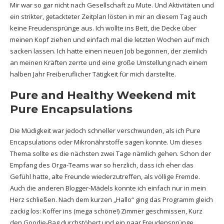
Mir war so gar nicht nach Gesellschaft zu Mute. Und Aktivitäten und
ein strikter, getackteter Zeitplan lösten in mir an diesem Tag auch
keine Freudensprünge aus. Ich wollte ins Bett, die Decke über
meinen Kopf ziehen und einfach mal die letzten Wochen auf mich
sacken lassen. Ich hatte einen neuen Job begonnen, der ziemlich
an meinen Kräften zerrte und eine große Umstellung nach einem
halben Jahr Freiberuflicher Tätigkeit für mich darstellte.
Pure and Healthy Weekend mit
Pure Encapsulations
Die Müdigkeit war jedoch schneller verschwunden, als ich Pure
Encapsulations oder Mikronährstoffe sagen konnte. Um dieses
Thema sollte es die nächsten zwei Tage nämlich gehen. Schon der
Empfang des Orga-Teams war so herzlich, dass ich eher das
Gefühl hatte, alte Freunde wiederzutreffen, als völlige Fremde.
Auch die anderen Blogger-Mädels konnte ich einfach nur in mein
Herz schließen. Nach dem kurzen „Hallo“ ging das Programm gleich
zackig los: Koffer ins (mega schöne!) Zimmer geschmissen, Kurz
den Goodie-Bag durchstöbert und ein paar Freudensprünge