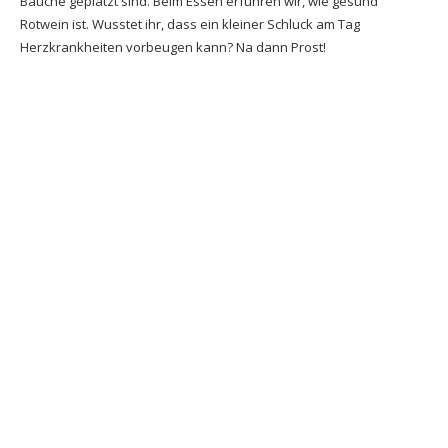
Bäuche geplatzt sind. Beim Essen erfuhren wir, wie gesund
Rotwein ist. Wusstet ihr, dass ein kleiner Schluck am Tag
Herzkrankheiten vorbeugen kann? Na dann Prost!