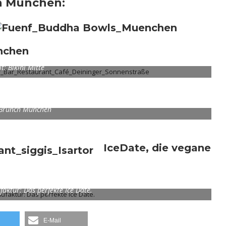
in München:
ünchen
t: Bikini Mitte
Brunch München
IceDate, die vegane
aktur: Das perfekte Ice Date.
E-Mail