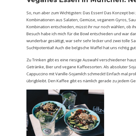
So, nun aber zum Wichtigsten: Das Essen! Das Konzept bei
Kombinationen aus Salaten, Gemüse, veganem Gyros, Sauce
Kombination entschieden, müsst ihr nur noch wählen, ob i
Besuch habe ich mich für die Bowl entschieden und war dami
wunderbar gesättigt, war sehr sehr lecker und zwei tolle S
Suchtpotential! Auch die belgische Waffel hat uns richtig gut
Zu Trinken gibt es eine riesige Auswahl verschiedener haus
Getränke, Bier und vegane Kaffeesorten. Als absoluter Sojam
Cappuccino mit Vanille-Sojamilch schmeckt! Einfach mal probi
übrigbleibt. Den Kaffee gibt es nämlich gerade zu jedem Ge