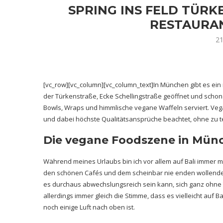
SPRING INS FELD TÜRKE
ESTAURAN
21
[vc_row][vc_column][vc_column_text]In München gibt es ei
der Türkenstraße, Ecke Schellingstraße geöffnet und schon j
Bowls, Wraps und himmlische vegane Waffeln serviert. Ve
und dabei höchste Qualitätsansprüche beachtet, ohne zu 
Die vegane Foodszene in Mün
Während meines Urlaubs bin ich vor allem auf Bali immer
den schönen Cafés und dem scheinbar nie enden wollende
es durchaus abwechslungsreich sein kann, sich ganz ohne
allerdings immer gleich die Stimme, dass es vielleicht auf B
noch einige Luft nach oben ist.