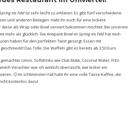
Spring ins Feld i
st sehr leicht zu erklären: Es gibt fünf verschiedene
n und anderen Beilagen. Habt ihr euch für eine leckere
hr diese als Wrap oder Bowl serviert bekommen möchtet. Bei unserem
t mehr als glücklich. Die Antipasti Bowl im
Spring ins Feld
hat mich
aucen haben für den perfekten Twist gesorgt. Essen mit
 geschmeckt! Das Tolle: Die Waffeln gibt es bereits ab 3,50 Euro.
gemachter Limos, Softdrinks wie Club Mate, Coconut Water, Fritz-
ilch-Verachter war ich wirklich überrascht, wie lecker ein
eren. 🙂 Im schlimmsten Fall habt ihr eine volle Tasse Kaffee, die
richt kostenlos dazu!