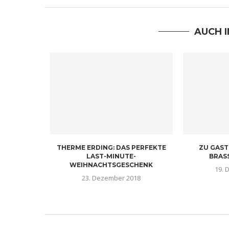
AUCH 
LE: DAS
THERME ERDING: DAS PERFEKTE
ZU GAST 
VERWÖHNT
LAST-MINUTE-
BRAS
WEIHNACHTSGESCHENK
19. 
18
23. Dezember 2018