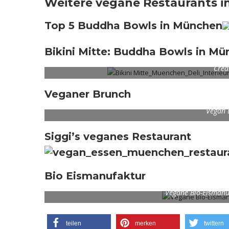
Weitere vegane Restaurants 
Top 5 Buddha Bowls in München
Bikini Mitte: Buddha Bowls in M
Credi
Veganer Brunch
Vegan 
Siggi’s veganes Restaurant
Bio Eismanufaktur
Vegane Bio-Eismanuf
teilen
merken
twittern