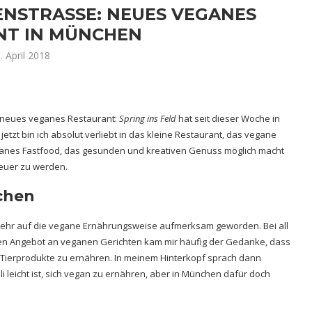
NSTRASSE: NEUES VEGANES R
T IN MÜNCHEN
. April 2018
n neues veganes Restaurant:
Spring ins Feld
hat seit dieser Woche in
etzt bin ich absolut verliebt in das kleine Restaurant, das vegane
ganes Fastfood, das gesunden und kreativen Genuss möglich macht
teuer zu werden.
chen
 mehr auf die vegane Ernährungsweise aufmerksam geworden. Bei all
n Angebot an veganen Gerichten kam mir häufig der Gedanke, dass
 Tierprodukte zu ernähren. In meinem Hinterkopf sprach dann
ali leicht ist, sich vegan zu ernähren, aber in München dafür doch