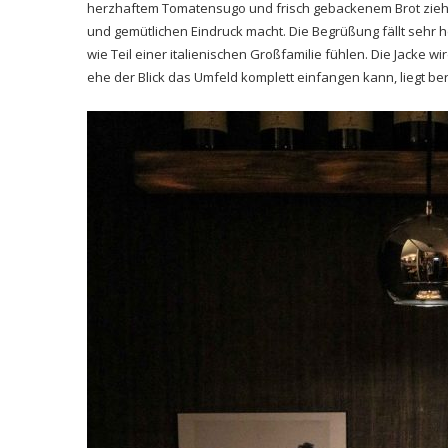
herzhaftem Tomatensugo und frisch gebackenem Brot zieht
und gemütlichen Eindruck macht. Die Begrüßung fällt sehr h
wie Teil einer italienischen Großfamilie fühlen. Die Jacke
ehe der Blick das Umfeld komplett einfangen kann, liegt ber