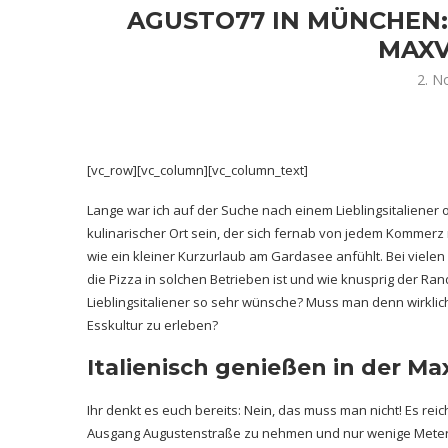
AGUSTO77 IN MÜNCHEN: 
MAX
2. N
[vc_row][vc_column][vc_column_text]
Lange war ich auf der Suche nach einem Lieblingsitaliener o
kulinarischer Ort sein, der sich fernab von jedem Kommerz
wie ein kleiner Kurzurlaub am Gardasee anfühlt. Bei vielen I
die Pizza in solchen Betrieben ist und wie knusprig der Ran
Lieblingsitaliener so sehr wünsche? Muss man denn wirklic
Esskultur zu erleben?
Italienisch genießen in der M
Ihr denkt es euch bereits: Nein, das muss man nicht! Es rei
Ausgang Augustenstraße zu nehmen und nur wenige Meter s