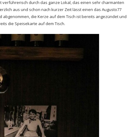
 verführerisch durch das ganze Lokal, das einen sehr charmanten
erzlich aus und schon nach kurzer Zeit lässt einen das Augusto77
 wird abgenommen, die Kerze auf dem Tisch ist bereits angezündet und
eits die Speisekarte auf dem Tisch.