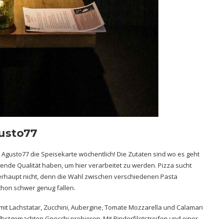
usto77
 Agusto77 die Speisekarte wöchentlich! Die Zutaten sind wo es geht
ende Qualität haben, um hier verarbeitet zu werden. Pizza sucht
berhaupt nicht, denn die Wahl zwischen verschiedenen Pasta
 schon schwer genug fallen.
 mit Lachstatar, Zucchini, Aubergine, Tomate Mozzarella und Calamari
lbstgemachten Gnocchi probieren. Mit Rinderfiletstreifen und einer