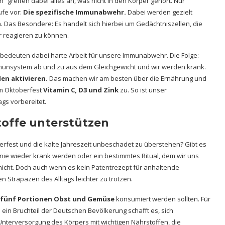
“ greifen dabei alles an, was nicht in den Körper gehört. Nur
ufe vor:
Die spezifische Immunabwehr.
Dabei werden gezielt
. Das Besondere: Es handelt sich hierbei um Gedächtniszellen, die
er reagieren zu können.
edeuten dabei harte Arbeit für unsere Immunabwehr. Die Folge:
mmunsystem ab und zu aus dem Gleichgewicht und wir werden krank.
en aktivieren.
Das machen wir am besten über die Ernährung und
em Oktoberfest
Vitamin C, D3 und Zink
zu. So ist unser
gs vorbereitet.
offe unterstützen
rfest und die kalte Jahreszeit unbeschadet zu überstehen? Gibt es
d nie wieder krank werden oder ein bestimmtes Ritual, dem wir uns
icht. Doch auch wenn es kein Patentrezept für anhaltende
n Strapazen des Alltags leichter zu trotzen.
 fünf Portionen Obst und Gemüse
konsumiert werden sollten. Für
 ein Bruchteil der Deutschen Bevölkerung schafft es, sich
terversorgung des Körpers mit wichtigen Nährstoffen, die