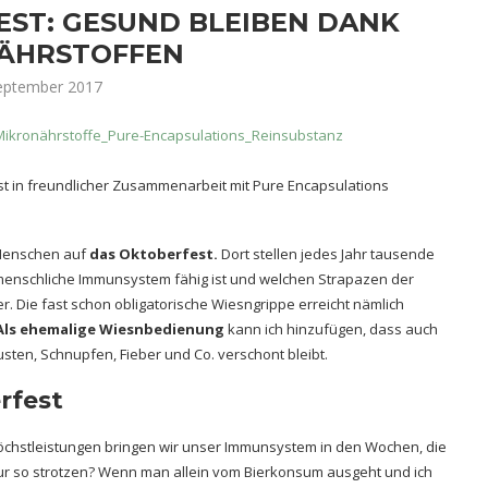
ST: GESUND BLEIBEN DANK
ÄHRSTOFFEN
September 2017
ist in freundlicher Zusammenarbeit mit Pure Encapsulations
 Menschen auf
das Oktoberfest.
Dort stellen jedes Jahr tausende
menschliche Immunsystem fähig ist und welchen Strapazen der
. Die fast schon obligatorische Wiesngrippe erreicht nämlich
Als ehemalige Wiesnbedienung
kann ich hinzufügen, dass auch
sten, Schnupfen, Fieber und Co. verschont bleibt.
rfest
chstleistungen bringen wir unser Immunsystem in den Wochen, die
ur so strotzen? Wenn man allein vom Bierkonsum ausgeht und ich