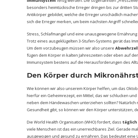
Immunsystem
fertig werden. Die sogenannten „Fresszellen
besonders heimtückische Erreger dringen bis zur dritten St
Antikörper gebildet, welche die Erreger unschädlich machen
sich die Erreger merken, um beim nächsten Angriff schnell
Stress, Schlafmangel und eine unausgewogene Ernährung b
Trotz eines ausgeklügelten 3-Stufen-Systems gerät das I
Um dem vorzubeugen müssen wir also unsere
Abwehrzell
fügen dem Körper in kalten Jahreszeiten oder eben auf d
Immunsystem bestens auf die Herausforderungen des Allta
Den Körper durch Mikronährst
Wie können wir also unserem Körper helfen, um das Oktobe
hierfür ein Geheimrezept, ein Mittel, das wir schlucken un
neben dem Händewaschen unterziehen sollten? Natürlich n
Gesundheit gibt, so können wir den Körper unterstützen, de
Die World Health Organisation (WHO) fordert, dass
täglich
viele Menschen ist das ein unerreichbares Ziel. Gerade mal
ausgewogen und gesund zu ernähren. Das bedeutet eine Un