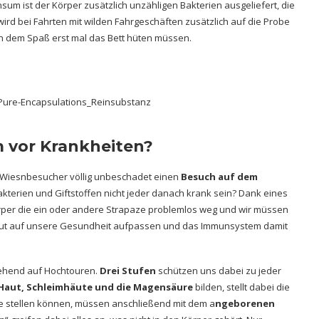
um ist der Körper zusätzlich unzähligen Bakterien ausgeliefert, die
ird bei Fahrten mit wilden Fahrgeschäften zusätzlich auf die Probe
ch dem Spaß erst mal das Bett hüten müssen.
 vor Krankheiten?
e Wiesnbesucher völlig unbeschadet einen
Besuch auf dem
akterien und Giftstoffen nicht jeder danach krank sein? Dank eines
per die ein oder andere Strapaze problemlos weg und wir müssen
o gut auf unsere Gesundheit aufpassen und das Immunsystem damit
gehend auf Hochtouren.
Drei Stufen
schützen uns dabei zu jeder
Haut, Schleimhäute und die Magensäure
bilden, stellt dabei die
ufe stellen können, müssen anschließend mit dem a
ngeborenen