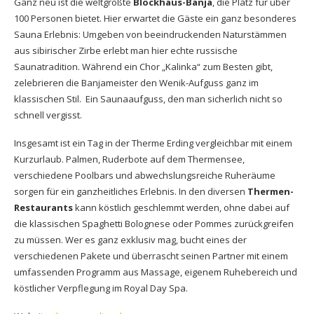
Ganz neu ist die weltgrößte
Blockhaus-Banja
, die Platz für über
100 Personen bietet. Hier erwartet die Gäste ein ganz besonderes
Sauna Erlebnis: Umgeben von beeindruckenden Naturstämmen
aus sibirischer Zirbe erlebt man hier echte russische
Saunatradition. Während ein Chor „Kalinka“ zum Besten gibt,
zelebrieren die Banjameister den Wenik-Aufguss ganz im
klassischen Stil. Ein Saunaaufguss, den man sicherlich nicht so
schnell vergisst.
Insgesamt ist ein Tag in der Therme Erding vergleichbar mit einem
Kurzurlaub. Palmen, Ruderbote auf dem Thermensee,
verschiedene Poolbars und abwechslungsreiche Ruheräume
sorgen für ein ganzheitliches Erlebnis. In den diversen
Thermen-
Restaurants
kann köstlich geschlemmt werden, ohne dabei auf
die klassischen Spaghetti Bolognese oder Pommes zurückgreifen
zu müssen. Wer es ganz exklusiv mag, bucht eines der
verschiedenen Pakete und überrascht seinen Partner mit einem
umfassenden Programm aus Massage, eigenem Ruhebereich und
köstlicher Verpflegung im Royal Day Spa.