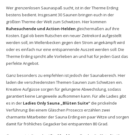
Wer grenzenlosen Saunaspaß sucht, ist in der Therme Erding
bestens bedient. Insgesamt 30 Saunen bringen euch in der
größten Therme der Welt zum Schwitzen. Hier kommen
Ruhesuchende und Action-Helden
gleichermaßen auf ihre
Kosten. Egal ob beim Rutschen ein neuer Zeitrekord aufgestellt
werden soll, im Wellenbecken gegen den Strom angekämpft wird
oder es einfach nur eine entspannende Auszeit werden soll: Die
Therme Erding spricht alle Vorlieben an und hat für jeden Gast das
perfekte Angebot.
Ganz besonders zu empfehlen ist jedoch der Saunabereich. Hier
laden die verschiedensten Themen-Saunen zum Schwitzen ein.
Kreative Aufgüsse sorgen für gelungene Abwechslung, sodass
garantiert keine Langeweile aufkommen kann. Für alle Ladies gibt
es in der
Ladies Only Sauna „Blüten Suite“
die prickelnde
Verführung: Bei einem Gläschen Prosecco erzählen zwei
charmante Mitarbeiter der Sauna Erding ein paar Witze und sorgen
damit für fröhliches Gegacker bei entspannten 80 Grad.