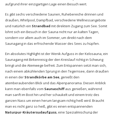
aufgrund ihrer einzigartigen Lage einen Besuch wert.
Es gibt sechs verschiedene Saunen, Ruhebereiche drinnen und
draußen, Whirlpool, Dampfbad, verschiedene Wellnessangebote
und natürlich ein
Strandbad
mit direktem Zugang zum See. Somit
lohnt sich ein Besuch in der Sauna nicht nur an kalten Tagen,
sondern vor allem auch im Sommer, um direkt nach dem
Saunagang in das erfrischende Wasser des Sees zu hüpfen.
Ein absolutes Highlight ist der Wenik Aufguss in der Kelosauna, ein
Saunagang mit Birkenreisig der den Kreislauf richtig in Schwung
bringt und die Atemwege befreit. Zum Entspannen setzt man sich,
nach einem abkühlenden Sprung in den Tegernsee, dann draußen
in einen der
Strandkörbe am See
, genießt den
atemberaubenden Blick und das Alpenpanorama. Diesen Anblick
kann man ebenfalls vom
Saunaschiff
aus genießen, während
man sanft im Boot hin und her schaukelt und einem trotz des
ganzen Nass um einen herum langsam richtig heiß wird. Braucht
man es nicht ganz so heiß, gibt es einen entspannenden
Naturpur-Kräutersudaufguss
, eine Spezialmischung der