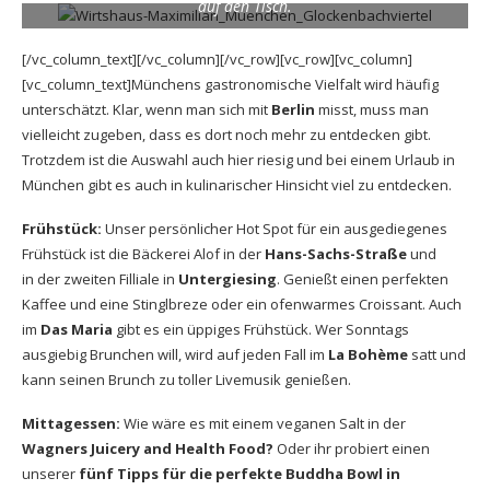
auf den Tisch.
[/vc_column_text][/vc_column][/vc_row][vc_row][vc_column]
[vc_column_text]Münchens gastronomische Vielfalt wird häufig
unterschätzt. Klar, wenn man sich mit
Berlin
misst, muss man
vielleicht zugeben, dass es dort noch mehr zu entdecken gibt.
Trotzdem ist die Auswahl auch hier riesig und bei einem Urlaub in
München gibt es auch in kulinarischer Hinsicht viel zu entdecken.
Frühstück:
Unser persönlicher Hot Spot für ein ausgediegenes
Frühstück ist die Bäckerei Alof in der
Hans-Sachs-Straße
und
in der zweiten Filliale in
Untergiesing
. Genießt einen perfekten
Kaffee und eine Stinglbreze oder ein ofenwarmes Croissant. Auch
im
Das Maria
gibt es ein üppiges Frühstück. Wer Sonntags
ausgiebig Brunchen will, wird auf jeden Fall im
La Bohème
satt und
kann seinen Brunch zu toller Livemusik genießen.
Mittagessen:
Wie wäre es mit einem veganen Salt in der
Wagners Juicery and Health Food?
Oder ihr probiert einen
unserer
fünf Tipps für die perfekte Buddha Bowl in