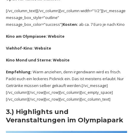
[/vc_column_text][/vc_column][vc_column width=”1/2″][vc_message
message_box_style=”outline”
message_box_color=”success”]
Kosten:
ab ca. 7 Euro je nach Kino
Kino am Olympiasee:
Website
Viehhof-Kino:
Website
Kino Mond und Sterne:
Website
Empfehlung:
Warm anziehen, denn irgendwann wird es frisch.
Packt euch ein leckeres Picknick ein. Das ist meistens erlaubt. Nur
Getränke müssen selber gekauft werden.[/vc_message]
[/vc_column][/vc_row][vc_row][vc_column][vc_empty_space]
[/vc_column][/vc_row][vc_row][vc_column][vc_column_text]
3.) Highlights und
Veranstaltungen im Olympiapark