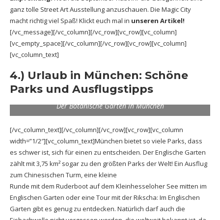
ganz tolle Street Art Ausstellung anzuschauen. Die Magic City
macht richtig viel Spaß! Klickt euch mal in
unseren Artikel!
[/vc_message][/vc_column][/vc_row][vc_row][vc_column]
[vc_empty_space][/vc_column][/vc_row][vc_row][vc_column]
[vc_column_text]
4.) Urlaub in München: Schöne
Parks und Ausflugstipps
Der Botanische Garten in München
[/vc_column_text][/vc_column][/vc_row][vc_row][vc_column
width=”1/2″][vc_column_text]München bietet so viele Parks, dass
es schwer ist, sich für einen zu entscheiden. Der Englische Garten
zählt mit 3,75 km² sogar zu den größten Parks der Welt! Ein Ausflug
zum Chinesischen Turm, eine kleine
Runde mit dem Ruderboot auf dem Kleinhesseloher See mitten im
Englischen Garten oder eine Tour mit der Rikscha: Im Englischen
Garten gibt es genug zu entdecken. Natürlich darf auch die
Eisbachwelle nicht vergessen werden, die weltweit bekannt ist, da