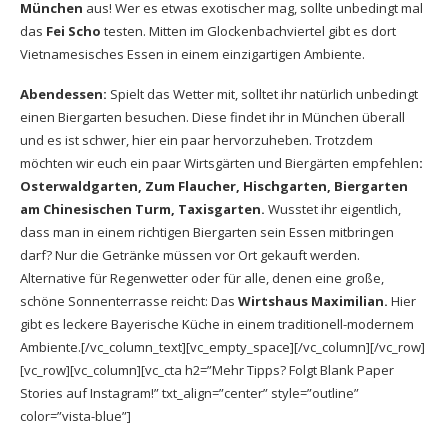
München
aus! Wer es etwas exotischer mag, sollte unbedingt mal
das
Fei Scho
testen. Mitten im Glockenbachviertel gibt es dort
Vietnamesisches Essen in einem einzigartigen Ambiente.
Abendessen:
Spielt das Wetter mit, solltet ihr natürlich unbedingt
einen Biergarten besuchen. Diese findet ihr in München überall
und es ist schwer, hier ein paar hervorzuheben. Trotzdem
möchten wir euch ein paar Wirtsgärten und Biergärten empfehlen
:
Osterwaldgarten
,
Zum Flaucher
,
Hischgarten
,
Biergarten
am Chinesischen Turm
,
Taxisgarten
.
Wusstet ihr eigentlich,
dass man in einem richtigen Biergarten sein Essen mitbringen
darf? Nur die Getränke müssen vor Ort gekauft werden.
Alternative für Regenwetter oder für alle, denen eine große,
schöne Sonnenterrasse reicht: Das
Wirtshaus Maximilian.
Hier
gibt es leckere Bayerische Küche in einem traditionell-modernem
Ambiente.[/vc_column_text][vc_empty_space][/vc_column][/vc_row]
[vc_row][vc_column][vc_cta h2=”Mehr Tipps? Folgt Blank Paper
Stories auf Instagram!” txt_align=”center” style=”outline”
color=”vista-blue”]