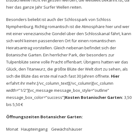
hier das ganze Jahr Surfer Wellen reiten.
Besonders beliebt ist auch der Schlosspark von Schloss
Nymphenburg. Richtig romantisch ist die Atmosphäre hier und wer
mit einer venezianische Gondel über den Schlosskanal fährt, kann
sich wohl keinen passenderen Ort für einen romantischen
Heiratsantrag vorstellen. Gleich nebenan befindet sich der
Botanische Garten. Ein herrlicher Park, der besonders zur
Tulpenblüte seine volle Pracht offenbart. Übrigens hatten wir das
Glück, den Titanwurz, die größte Blüte der Welt dort zu sehen, als
sich die Blüte das erste mal nach fast 30 Jahren öffnete.
Hier
erfahrt ihr mehr.[/vc_column_text][/vc_column][vc_column
width=”1/2″][vc_message message_box_style=”outline”
message_box_color=”success”]
Kosten Botanischer Garten:
3,50
bis 5,50 €
Öffnungszeiten Botansicher Garten:
Monat Haupteingang Gewächshäuser