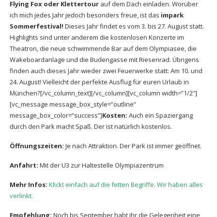
Flying Fox oder Klettertour
auf dem Dach einladen. Worüber
ich mich jedes Jahr jedoch besonders freue, ist das
impark
Sommerfestival!
Dieses Jahr findet es vom 3. bis 27. August statt.
Highlights sind unter anderem die kostenlosen Konzerte im
Theatron, die neue schwimmende Bar auf dem Olympiasee, die
Wakeboardanlage und die Budengasse mit Riesenrad. Übrigens
finden auch dieses Jahr wieder zwei Feuerwerke statt: Am 10. und
24. August! Vielleicht der perfekte Ausflug für euren Urlaub in
München?[/vc_column_text][/vc_column][vc_column width=”1/2″]
[vc_message message_box_style=”outline”
message_box_color=”success”]
Kosten:
Auch ein Spaziergang
durch den Park macht Spaß. Der ist natürlich kostenlos.
Öffnungszeiten:
Je nach Attraktion. Der Park ist immer geöffnet.
Anfahrt:
Mit der U3 zur Haltestelle Olympiazentrum
Mehr Infos:
Klickt einfach auf die fetten Begriffe. Wir haben alles
verlinkt.
Empfehlung:
Noch bis September habt ihr die Gelegenheit eine