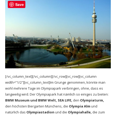
Save
[/vc_column_text][/vc_column][/vc_row][vc_row][vc_column
width=”1/2″][vc_column_text]Im Grunge genommen, könnte man
wohl mehrere Tage im Olympiapark verbringen, ohne, dass es
langweilig wird. Der Olympiapark hat nämlich so einiges zu bieten:
BMW Museum und BMW Welt,
SEA LIFE
,
den
Olympiaturm,
den höchsten Biergarten Münchens, die
Olympia Alm
und
natürlich das
Olympiastadion
und die
Olympiahalle,
die zum