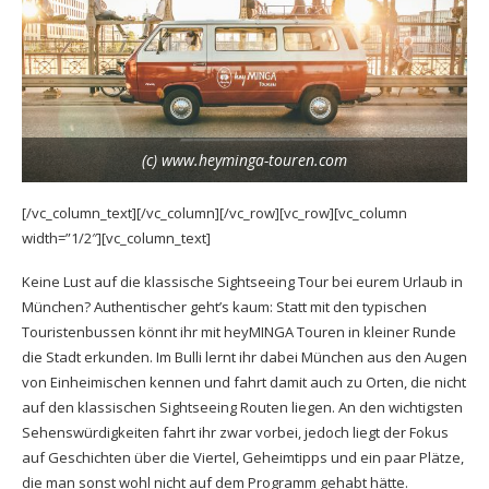
(c) www.heyminga-touren.com
[/vc_column_text][/vc_column][/vc_row][vc_row][vc_column
width=”1/2″][vc_column_text]
Keine Lust auf die klassische Sightseeing Tour bei eurem Urlaub in
München? Authentischer geht’s kaum: Statt mit den typischen
Touristenbussen könnt ihr mit heyMINGA Touren in kleiner Runde
die Stadt erkunden. Im Bulli lernt ihr dabei München aus den Augen
von Einheimischen kennen und fahrt damit auch zu Orten, die nicht
auf den klassischen Sightseeing Routen liegen. An den wichtigsten
Sehenswürdigkeiten fahrt ihr zwar vorbei, jedoch liegt der Fokus
auf Geschichten über die Viertel, Geheimtipps und ein paar Plätze,
die man sonst wohl nicht auf dem Programm gehabt hätte.