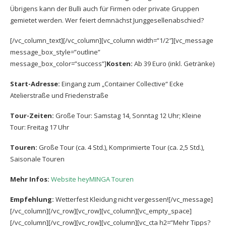
Übrigens kann der Bulli auch für Firmen oder private Gruppen
gemietet werden. Wer feiert demnächst Junggesellenabschied?
[/vc_column_text][/vc_column][vc_column width=”1/2″][vc_message
message_box_style=”outline”
message_box_color=”success”]
Kosten:
Ab 39 Euro (inkl. Getränke)
Start-Adresse:
Eingang zum „Container Collective“ Ecke
Atelierstraße und Friedenstraße
Tour-Zeiten:
Große Tour: Samstag 14, Sonntag 12 Uhr; Kleine
Tour: Freitag 17 Uhr
Touren:
Große Tour (ca. 4 Std.), Komprimierte Tour (ca. 2,5 Std.),
Saisonale Touren
Mehr Infos:
Website heyMINGA Touren
Empfehlung:
Wetterfest Kleidung nicht vergessen![/vc_message]
[/vc_column][/vc_row][vc_row][vc_column][vc_empty_space]
[/vc_column][/vc_row][vc_row][vc_column][vc_cta h2=”Mehr Tipps?