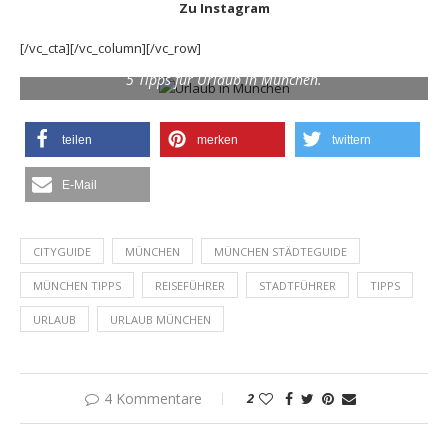
Zu Instagram
[/vc_cta][/vc_column][/vc_row]
5 Tipps für Urlaub in München.
teilen
merken
twittern
E-Mail
CITYGUIDE
MÜNCHEN
MÜNCHEN STÄDTEGUIDE
MÜNCHEN TIPPS
REISEFÜHRER
STADTFÜHRER
TIPPS
URLAUB
URLAUB MÜNCHEN
4 Kommentare
2