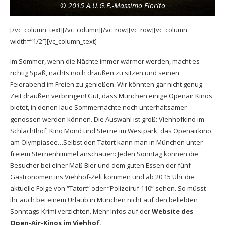
© 2015 A.U.G.E.-Massimo Fiorito
[/vc_column_text][/vc_column][/vc_row][vc_row][vc_column
width=”1/2″][vc_column_text]
Im Sommer, wenn die Nächte immer wärmer werden, macht es
richtig Spaß, nachts noch draußen zu sitzen und seinen
Feierabend im Freien zu genießen. Wir könnten gar nicht genug
Zeit draußen verbringen! Gut, dass München einige Openair Kinos
bietet, in denen laue Sommernächte noch unterhaltsamer
genossen werden können. Die Auswahl ist groß: Viehhofkino im
Schlachthof, Kino Mond und Sterne im Westpark, das Openairkino
am Olympiasee…Selbst den Tatort kann man in München unter
freiem Sternenhimmel anschauen: Jeden Sonntag können die
Besucher bei einer Maß Bier und dem guten Essen der fünf
Gastronomen ins Viehhof-Zelt kommen und ab 20.15 Uhr die
aktuelle Folge von “Tatort” oder “Polizeiruf 110” sehen. So müsst
ihr auch bei einem Urlaub in München nicht auf den beliebten
Sonntags-Krimi verzichten. Mehr Infos auf der
Website des
Open-Air-Kinos im Viehhof.